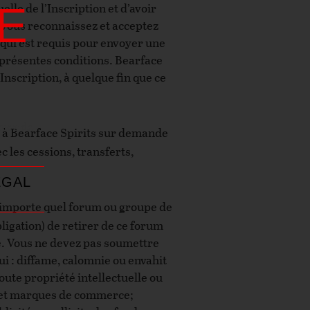
E
lle de l’Inscription et d’avoir
t vous reconnaissez et acceptez
» qui est requis pour envoyer une
 présentes conditions. Bearface
 Inscription, à quelque fin que ce
mmer de
re à Bearface Spirits sur demande
 les cessions, transferts,
ÉGAL
n’importe quel forum ou groupe de
bligation) de retirer de ce forum
e. Vous ne devez pas soumettre
ui : diffame, calomnie ou envahit
oute propriété intellectuelle ou
ur et marques de commerce;