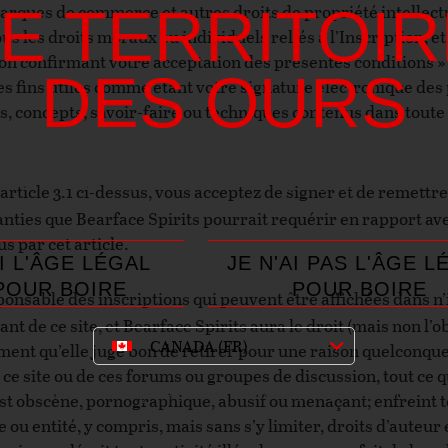
LE TERRITOIR
marques de commerce et autres droits de propriété intellectue
us les droits moraux ou individuels reliés à l’Inscription, e
outon confirmant votre acceptation des présentes conditions 
DES OURS
es fins utiles comme étant votre signature électronique des
dées, concepts, savoir-faire ou techniques contenus dans toute
isiter BEARFACE, vous devez avoir l'âge légal pour conso
l’article 3.1 ci-dessus, vous acceptez de signer et de remett
l’alcool.
nties que Bearface Spirits pourrait requérir en rapport avec
s par cet article.
AI L'ÂGE LÉGAL
JE N'AI PAS L'ÂGE L
POUR BOIRE
POUR BOIRE
sponsable des inscriptions qui peuvent être affichées dans 
t de ce site, et Bearface Spirits aura le droit (mais non l’o
CANADA (FR)
ément qu’elle juge bon de retirer pour une raison quelconqu
 ce site ou de ces forums ou groupes de discussion, tout ce q
Consommez de façon responsable. © 2020. Marque déposée et droit
est obscène, pornographique, abusif ou menaçant; enfreint t
d’auteur détenus par Bearface Spirits.
e ou entité, y compris, mais sans s’y limiter, droits d’aute