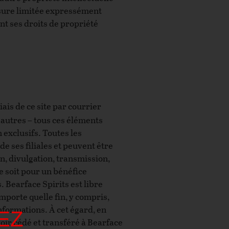
 mesure limitée expressément
nt ses droits de propriété
ais de ce site par courrier
autres – tous ces éléments
 exclusifs. Toutes les
e ses filiales et peuvent être
on, divulgation, transmission,
ce soit pour un bénéfice
 Bearface Spirits est libre
importe quelle fin, y compris,
informations. À cet égard, en
EZ
voir cédé et transféré à Bearface