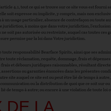
’article 4.1, tout ce qui se trouve sur ce site vous est fourn
elle soit expresse ou implicite, y compris, mais non exclusi
à un usage particulier, absence de contrefaçon ou toute aut
te juridiction, à moins que dans votre juridiction, l’exclusio
 ne soit pas autorisée ou restreinte, auquel cas toutes ces 
sure permise par la loi dans Votre juridiction.
toute responsabilité Bearface Spirits, ainsi que ses admini
ntre toute réclamation, requête, dommage, frais et dépenses 
es frais et débours juridiques raisonnables, résultant direct
s, assertions ou garanties énoncées dans les présentes condi
autre site auquel ce site est ou peut être lié de temps à autre,
a communication ou la distribution de quoi que ce soit sur ou à
e lié de temps à autre; ou encore à une violation de toute loi
 DE LA