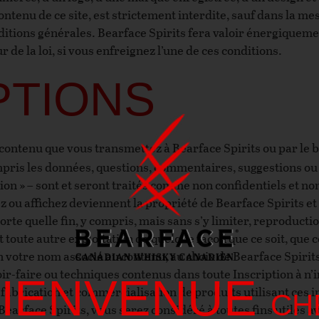
 contenu de ce site, est strictement interdite, sauf dans la
ditions générales. Bearface Spirits fera valoir énergiqueme
r de la loi, si vous enfreignez l’une de ces conditions.
PTIONS
ntenu que vous transmettez à Bearface Spirits ou par le bi
pris les données, questions, commentaires, suggestions ou 
ion » – sont et seront traités comme non confidentiels et non
 ou affichez deviennent la propriété de Bearface Spirits et d
orte quelle fin, y compris, mais sans s’y limiter, reproducti
et toute autre exploitation de quelque façon que ce soit, que 
votre nom associé au contenu, au choix de Bearface Spirits.
voir-faire ou techniques contenus dans toute Inscription à n’
BIENVENUE
 fabrication et commercialisation de produits utilisant ces 
CH
Bearface Spirits, vous serez considéré à toutes fins utiles a