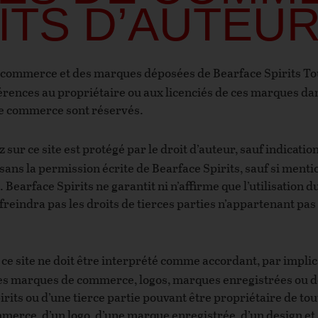
ITS D’AUTEU
commerce et des marques déposées de Bearface Spirits Tou
férences au propriétaire ou aux licenciés de ces marques dans
e commerce sont réservés.
 sur ce site est protégé par le droit d’auteur, sauf indicatio
e sans la permission écrite de Bearface Spirits, sauf si ment
 Bearface Spirits ne garantit ni n’affirme que l’utilisation du
nfreindra pas les droits de tierces parties n’appartenant pas o
 ce site ne doit être interprété comme accordant, par implic
 des marques de commerce, logos, marques enregistrées ou des
its ou d’une tierce partie pouvant être propriétaire de tout
merce, d’un logo, d’une marque enregistrée, d’un design et 