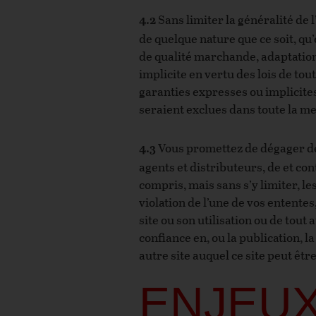
Sans limiter la généralité de l
4.2
de quelque nature que ce soit, qu’
de qualité marchande, adaptation 
implicite en vertu des lois de tou
garanties expresses ou implicites
seraient exclues dans toute la me
Vous promettez de dégager de 
4.3
agents et distributeurs, de et co
compris, mais sans s’y limiter, l
violation de l’une de vos entente
site ou son utilisation ou de tout 
confiance en, ou la publication, l
autre site auquel ce site peut êtr
ENJEUX