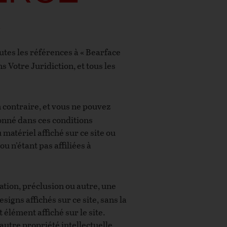
R
tes les références à « Bearface
 Votre Juridiction, et tous les
n contraire, et vous ne pouvez
ionné dans ces conditions
 matériel affiché sur ce site ou
u n’étant pas affiliées à
ation, préclusion ou autre, une
igns affichés sur ce site, sans la
 élément affiché sur le site.
autre propriété intellectuelle