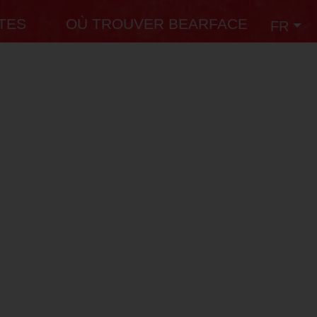
TES
OÙ TROUVER BEARFACE
FR
érales