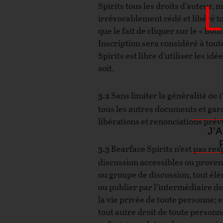
Spirits tous les droits d’auteur, 
irrévocablement cédé et libéré to
que le fait de cliquer sur le « B
Inscription sera considéré à tout
Spirits est libre d’utiliser les i
soit.
Pour v
Sans limiter la généralité de 
3.2
tous les autres documents et gara
libérations et renonciations prévu
J’
Bearface Spirits n’est pas re
3.3
discussion accessibles ou provenan
ou groupe de discussion, tout él
ou publier par l’intermédiaire de
la vie privée de toute personne; 
tout autre droit de toute personn