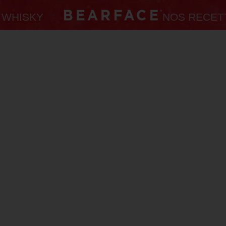
 WHISKY
NOS RECET
tions Gén
BEARFACE Whisky site conditions générales